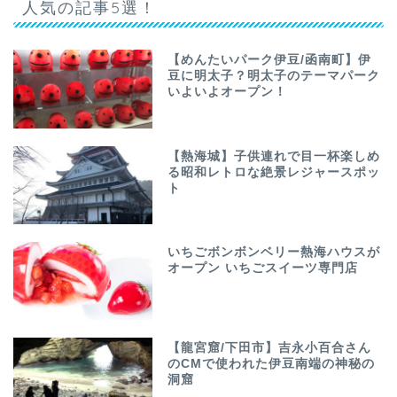
人気の記事5選！
【めんたいパーク伊豆/函南町】伊
豆に明太子？明太子のテーマパーク
いよいよオープン！
【熱海城】子供連れで目一杯楽しめ
る昭和レトロな絶景レジャースポッ
ト
いちごボンボンベリー熱海ハウスが
オープン いちごスイーツ専門店
【龍宮窟/下田市】吉永小百合さん
のCMで使われた伊豆南端の神秘の
洞窟