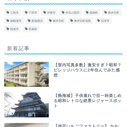
三島市
下田市
伊東市
伊豆の国市
函南町
南伊豆町
御殿場市
新規開店
東伊豆町
東伊豆町稲取
沼津市
熱海市
長泉町
新着記事
【室内写真多数】激安すぎ？昭和？
ビレッジハウスに2年住んでみた感
想
【熱海城】子供連れで目一杯楽しめ
る昭和レトロな絶景レジャースポッ
ト
【伊豆いちごファクトリー】 かわ