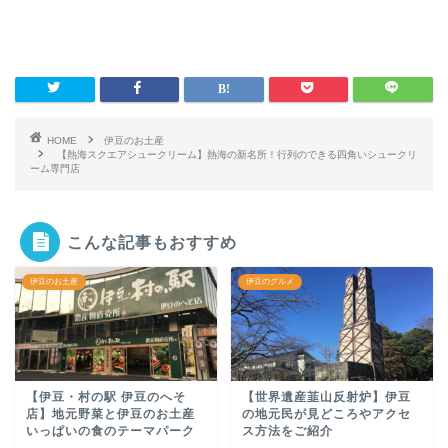
HOME
伊豆のお土産
【熱海スクエアシュークリーム】熱海の新名所！行列のできる四角いシュークリ
ーム専門店
こんな記事もおすすめ
伊豆のお土産
伊豆のグルメ
【伊豆・村の駅 伊豆のへそ
【世界遺産韮山反射炉】伊豆
店】地元野菜と伊豆のお土産
の地元民が見どころやアクセ
いっぱいの食のテーマパーク
ス方法をご紹介