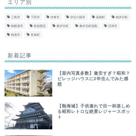
エリア別
三島市
下田市
伊東市
伊豆の国市
函南町
南伊豆町
御殿場市
新規開店
東伊豆町
東伊豆町稲取
沼津市
熱海市
長泉町
新着記事
【室内写真多数】激安すぎ？昭和？
ビレッジハウスに2年住んでみた感
想
【熱海城】子供連れで目一杯楽しめ
る昭和レトロな絶景レジャースポッ
ト