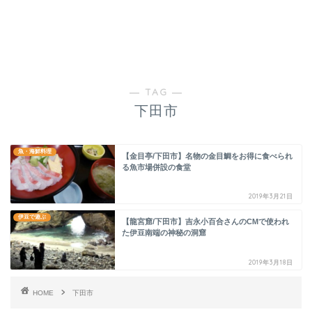
― TAG ―
下田市
魚・海鮮料理
【金目亭/下田市】名物の金目鯛をお得に食べられ
る魚市場併設の食堂
2019年3月21日
伊豆で遊ぶ
【龍宮窟/下田市】吉永小百合さんのCMで使われ
た伊豆南端の神秘の洞窟
2019年3月18日
HOME
下田市