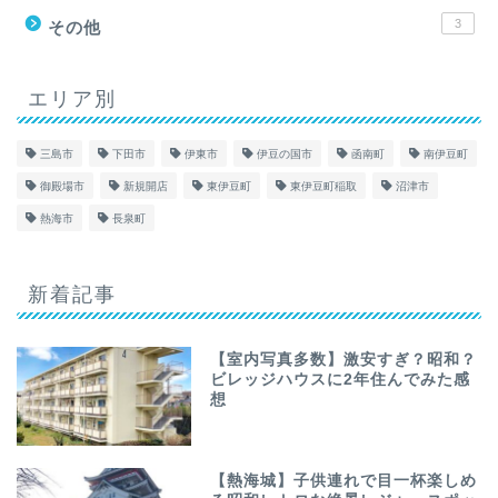
3
その他
エリア別
三島市
下田市
伊東市
伊豆の国市
函南町
南伊豆町
御殿場市
新規開店
東伊豆町
東伊豆町稲取
沼津市
熱海市
長泉町
新着記事
【室内写真多数】激安すぎ？昭和？
ビレッジハウスに2年住んでみた感
想
【熱海城】子供連れで目一杯楽しめ